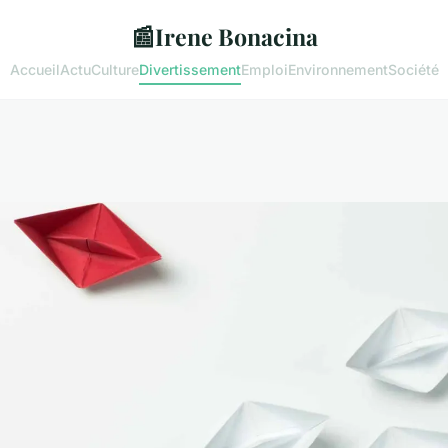
📰
Irene Bonacina
Accueil
Actu
Culture
Divertissement
Emploi
Environnement
Société