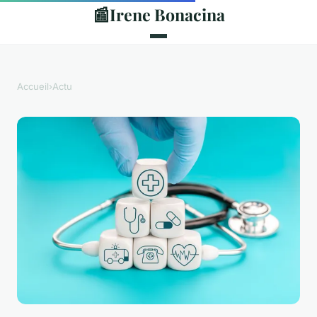
📰
Irene Bonacina
Accueil
›
Actu