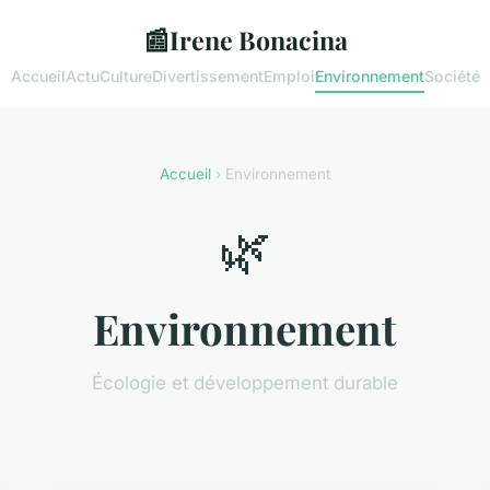
📰
Irene Bonacina
Accueil
Actu
Culture
Divertissement
Emploi
Environnement
Société
Accueil
› Environnement
🌿
Environnement
Écologie et développement durable