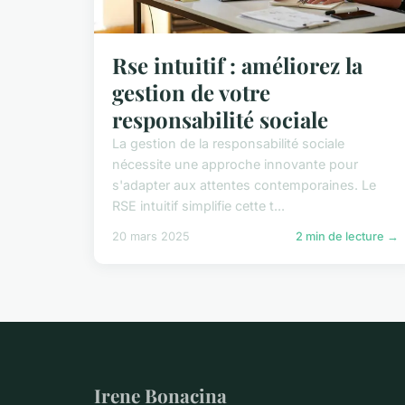
Rse intuitif : améliorez la
gestion de votre
responsabilité sociale
La gestion de la responsabilité sociale
nécessite une approche innovante pour
s'adapter aux attentes contemporaines. Le
RSE intuitif simplifie cette t...
20 mars 2025
2 min de lecture →
Irene Bonacina