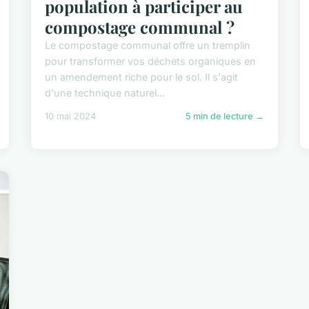
population à participer au
compostage communal ?
Le compostage communal offre un tremplin
pour transformer vos déchets organiques en
un amendement riche pour le sol. Il s'agit
d'une technique naturel...
10 mai 2024
5 min de lecture →