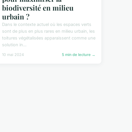
biodiversité en milieu
urbain ?
Dans le contexte actuel où les espaces verts
sont de plus en plus rares en milieu urbain, les
toitures végétalisées apparaissent comme une
solution in...
10 mai 2024
5 min de lecture →