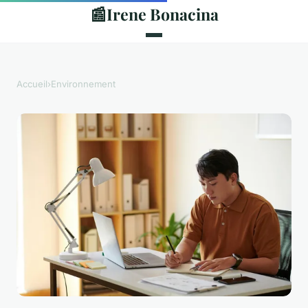
📰
Irene Bonacina
Accueil
›
Environnement