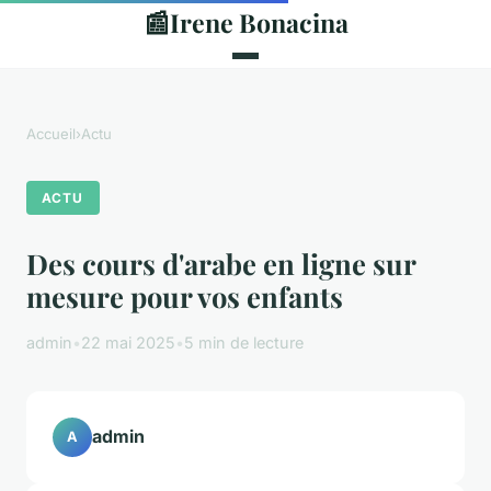
📰
Irene Bonacina
Accueil
›
Actu
ACTU
Des cours d'arabe en ligne sur
mesure pour vos enfants
admin
•
22 mai 2025
•
5 min de lecture
admin
A