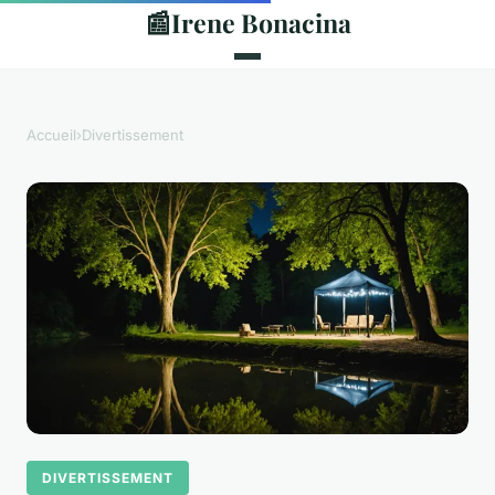
📰
Irene Bonacina
Accueil
›
Divertissement
DIVERTISSEMENT