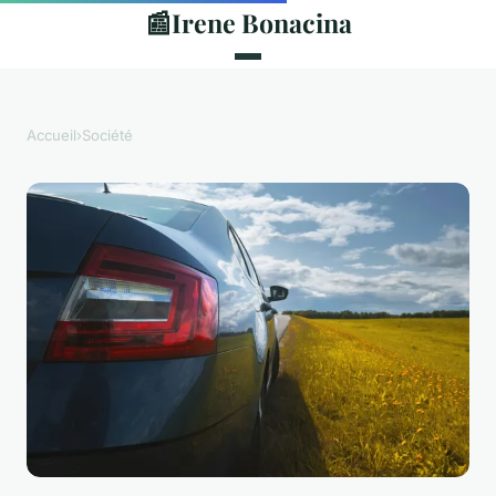
📰
Irene Bonacina
Accueil
›
Société